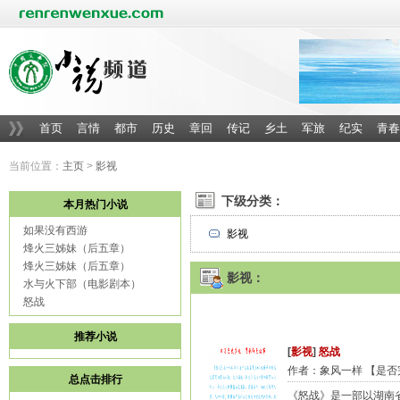
首页
言情
都市
历史
章回
传记
乡土
军旅
纪实
青春
当前位置：
主页
>
影视
下级分类：
本月热门小说
如果没有西游
影视
烽火三姊妹（后五章）
烽火三姊妹（后五章）
影视：
水与火下部（电影剧本）
怒战
推荐小说
[
影视
]
怒战
作者：象风一样 【是否完
总点击排行
《怒战》是一部以湖南