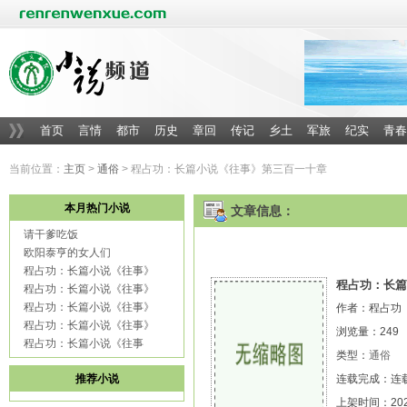
首页
言情
都市
历史
章回
传记
乡土
军旅
纪实
青春
当前位置：
主页
>
通俗
> 程占功：长篇小说《往事》第三百一十章
本月热门小说
文章信息：
请干爹吃饭
欧阳泰亨的女人们
程占功：长篇小说《往事》
程占功：长篇
程占功：长篇小说《往事》
程占功：长篇小说《往事》
作者：程占功
程占功：长篇小说《往事》
浏览量：
249
程占功：长篇小说《往事
类型：
通俗
推荐小说
连载完成：连载中
上架时间：2022