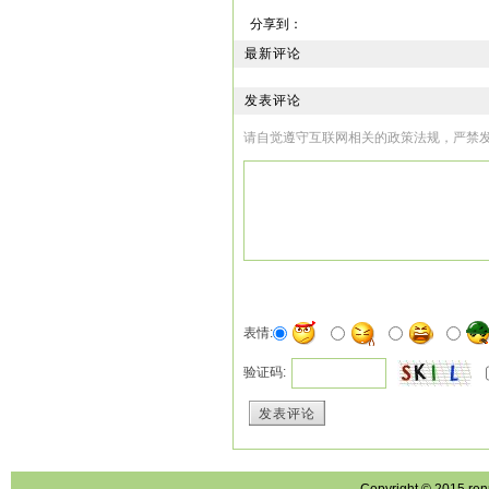
杜航喝过河里清水，
分享到：
朵朵白云在蓝天涌动
最新评论
他从河岸走上山坡，对
发表评论
请自觉遵守互联网相关的政策法规，严禁
“蓝天白云下的兰花
我是你的情哥哥呀你
唱着，唱着，杜航就
牧羊少妇看上去三十
然穿着朴素，但也算
表情:
她看杜航快到跟前，有
验证码:
“你唱的‘兰花花’，
发表评论
航对她笑道。