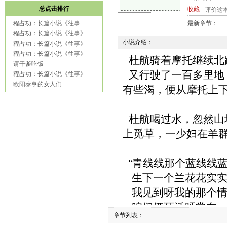
总点击排行
收藏
评价这
程占功：长篇小说《往事
最新章节：
程占功：长篇小说《往事》
小说介绍：
程占功：长篇小说《往事》
程占功：长篇小说《往事》
杜航骑着摩托继续北
请干爹吃饭
又行驶了一百多里地
程占功：长篇小说《往事》
欧阳泰亨的女人们
有些渴，便从摩托上
杜航喝过水，忽然山
上觅草，一少妇在羊
“青线线那个蓝线线
生下一个兰花花实实
我见到呀我的那个情
咱们俩死活呀常在一
章节列表：