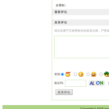
了大院。
分享到：
最新评论
后來，经过几个月接
发表评论
的父亲（母亲已病逝
请自觉遵守互联网相关的政策法规，严禁
深得尊敬。老人家待
上的一盘花生，笑道：
问题，结果什么也没问
珍都告诉我了，我和
子爱护她，对她一生负
互爱互敬，同甘共苦
业，默默地无私奉献
表情:
整，后來她为此专门
验证码:
字。而且，她是丈夫
发表评论
要修改的地方，就及
教育，孩子大学本科