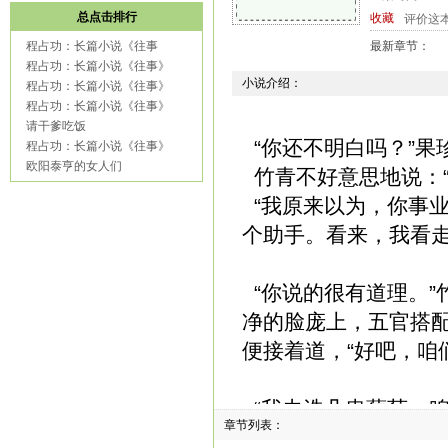
总点击排行
收藏
评价这
程占功：长篇小说《往事
最新章节：
程占功：长篇小说《往事》
小说介绍：
程占功：长篇小说《往事》
程占功：长篇小说《往事》
请干爹吃饭
“你还不明白吗？”果
程占功：长篇小说《往事》
欧阳泰亨的女人们
竹青不好意思地说：“
“我原来以为，你事
个助手。看来，我看走
“你说的很有道理。”
净的脸庞上，五官搭
便接着道，“好吧，咱
“我去洗几串葡萄，咱
章节列表：
起葡萄，走进水房洗