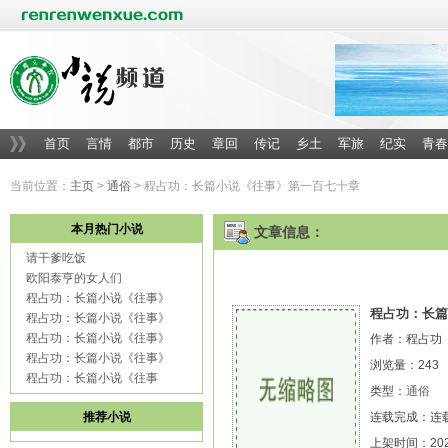
首页
言情
都市
历史
章回
传记
乡土
军旅
纪实
青春
当前位置：
主页
>
通俗
> 程占功：长篇小说《往事》第一百七十章
本月热门小说
文章信息：
请干爹吃饭
欧阳泰亨的女人们
程占功：长篇小说《往事》
程占功：长篇
程占功：长篇小说《往事》
程占功：长篇小说《往事》
作者：程占功
程占功：长篇小说《往事》
浏览量：
243
程占功：长篇小说《往事
类型：
通俗
推荐小说
连载完成：连载中
上架时间：2022