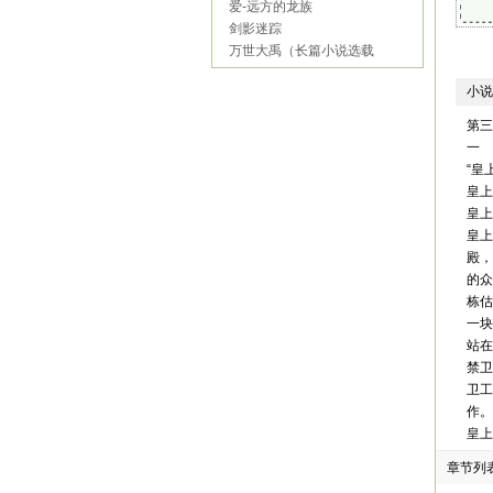
爱-远方的龙族
剑影迷踪
万世大禹（长篇小说选载
小说
第三
一
“皇
皇上
皇上
皇上
殿，
的众
栋估
一块
站在
禁卫
卫工
作。
皇上
们中
章节列
皇上