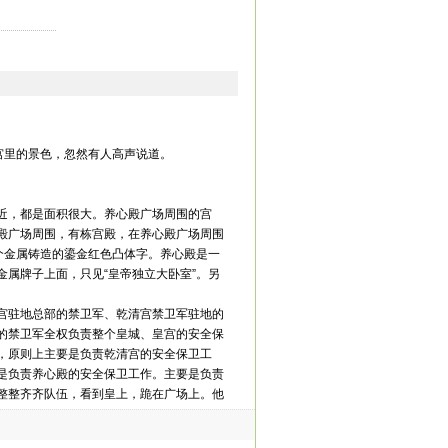
宫里的景色，忽然有人高声说道。
近，都是面积很大。养心殿广场周围的宫
殿广场周围，有栋宫殿，在养心殿广场周围
个金属铸造的鎏金红色凸体字。养心殿是一
属牌子上面，只见“皇帝独立大卧室”。另
宫驻地总部的禁卫军、乾清宫禁卫军驻地的
的禁卫军全权负责整个皇城、皇宫的安全保
，原则上主要是负责乾清宫的安全保卫工
是负责养心殿的安全保卫工作。主要是负责
整整齐齐队伍，看到皇上，跪在广场上。他
岁万岁万万岁！”有的说：“奴婢参见皇上！