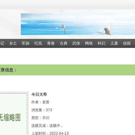
传记
乡土
军旅
纪实
青春
古典
武侠
网络
科幻
儿童
侦探
文章信息：
今日大帝
作者：老香
浏览量：
373
类型：
章回
连载完成：连载中...
上架时间：2022-04-13