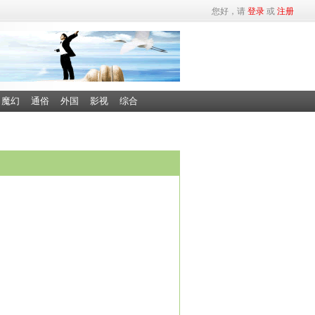
您好，请
登录
或
注册
魔幻
通俗
外国
影视
综合