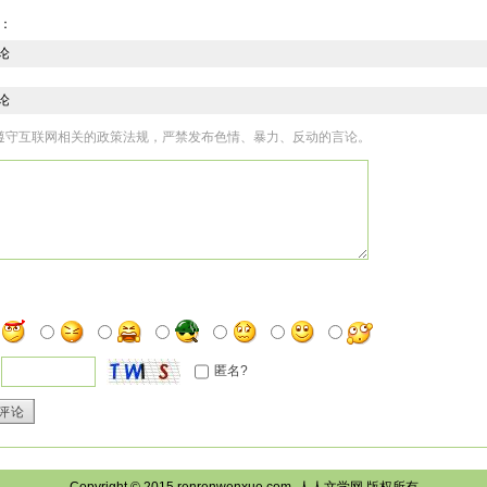
挥了挥手说道：“你们都起来吧？”
：
皇上！”禁卫军一边说，一边起身。
皇上！锦衣卫一边说一起身。”
论
皇上！”太监一边说，一边起身。
皇上！”宫女一边说，一边起身。
论
皇上！”护卫一边说，一边起身。
遵守互联网相关的政策法规，严禁发布色情、暴力、反动的言论。
上，请您去御书房吧？”小林说。
！”皇上说，“走吧？”一边说，一边从养心殿广场上的皇帝专座大轿子旁边起步，往旁
会，皇上就到了“御书房”大门口。
书房”大门紧锁。
林子，这是‘御书房’大门的钥匙。朕将钥匙交给你。”皇上一边说，一边一串钥匙交给了小
！”小林子一边说一边从皇上手中接过钥匙去开“御书房”的大门。
说：“小林子、小钉子、小朱子、小周子、小邓子、小凳子、小木子、小树子、小盖
欧阳锋珍珠、阿翠、阿珠、阿丽、阿珍、阿娟、李卫、杨林、丁护卫、于护卫，‘御书
会进入‘御书房’看书的人，除了皇城、皇宫的第一主人、第一主子——皇帝之外，只有
除了皇帝与皇帝的家人之外，别说是普通人没有机会进入‘御书房’看书学习，就是皇
匿名?
机会将纳入‘御书房’看书学习。”说着，停了停，又说：“今天，是朕继任皇朝新一代
进入‘御书房’看书学习的机会。”说着，望了望众人，笑着问道：“你们想进入‘御书房’
评论
！”阿桃说，“皇上，奴婢五岁进宫，从小在您身边服侍您。从小到大，奴婢经常培陪同
进入‘御书房’看书学习，奴婢每一次都是在‘御书房’大门之外等候皇上。”说着，停了停
习。”
！”皇上说，“小林子打开‘御书房’的大门后，你就进去好好看书学习吧？”