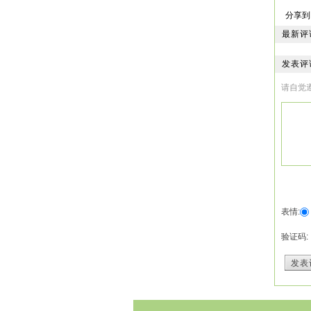
皇上
分享到
“谢
“谢
最新评
“谢
“谢
发表评
“谢
请自觉
“皇
“好
二
不一
“御
“小
“是
皇上
婷、
表情:
有机
习。
验证码:
没有
你们
发表
“想
皇上
书学
“好