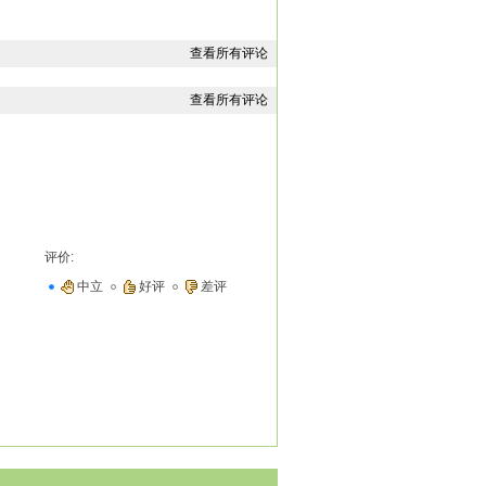
查看所有评论
查看所有评论
边的御书房走去。
林子，“你打开‘御书房’大门吧？”
评价:
中立
好评
差评
子、小盒子、阿桃、阿杏、阿萍、阿慧、阿
房’是属于皇帝专有专门书斋。历朝历代，
皇帝的家人才有机会进入‘御书房’看书学
室宗亲、皇家亲属、皇亲国戚王侯将相，都
皇帝之后第一天主持朝政，朕的心情好！朕给
看书吗？”
皇上来到‘御书房’看书学习，可是每次都是
，又说：“奴婢一直想有机会进入‘御书房’看