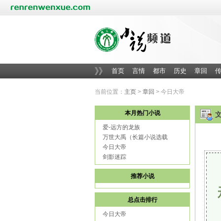
首页
言情
都市
历史
章回
当前位置：
主页
>
章回
> 今日大帝
本月热门小说
爱-远方的龙族
万世大禹（长篇小说选载
今日大帝
剑影迷踪
推荐小说
总点击排行
今日大帝