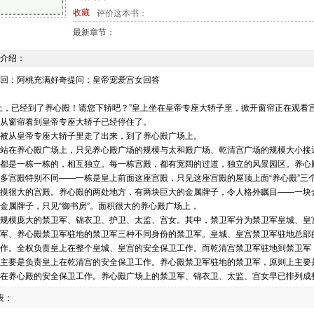
收藏
评价这本书：
最新章节：
介绍：
回：阿桃充满好奇提问；皇帝宠爱宫女回答
上，已经到了养心殿！请您下轿吧？”皇上坐在皇帝专座大轿子里，掀开窗帘正在观看
从窗帘看到皇帝专座大轿子已经停住了。
被从皇帝专座大轿子里走了出来，到了养心殿广场上。
站在养心殿广场上，只见养心殿广场的规模与太和殿广场、乾清宫广场的规模大小接
都是一栋一栋的，相互独立。每一栋宫殿，都有宽阔的过道，独立的风景园区。养心
多宫殿特别不同——一栋是皇上前面这座宫殿，只见这座宫殿的屋顶上面“养心殿”三
摸很大的宫殿。养心殿的两处地方，有两块巨大的金属牌子，令人格外瞩目——一块金
金属牌子，只见“御书房”。面积很大的养心殿广场上，
规模庞大的禁卫军、锦衣卫、护卫、太监、宫女。其中，禁卫军分为禁卫军皇城、皇
军、养心殿禁卫军驻地的禁卫军三种不同身份的禁卫军。皇城、皇宫禁卫军驻地总部
作。全权负责皇上在整个皇城、皇宫的安全保卫工作。而乾清宫禁卫军驻地到禁卫军
主要是负责皇上在乾清宫的安全保卫工作。养心殿禁卫军驻地的禁卫军，原则上主要
在养心殿的安全保卫工作。养心殿广场上的禁卫军、锦衣卫、太监、宫女早已排列成
，有的说：“微臣参见皇上！皇上万岁万岁万万岁！”有的说：“奴才参见皇上！皇上万
表：
万岁万岁万万岁！”