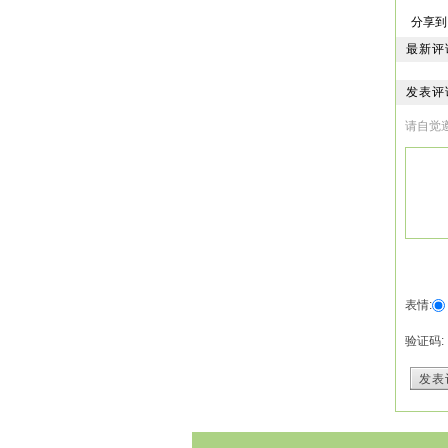
“皇
分享到
“好
“皇
最新评
皇上
的皇
发表评
种荣
请自觉
停，
小林
“是
一边
皇上
“是
皇上
小林
正言
表情:
朝廷
“好
验证码:
早就
欧阳
发表
的挑
身于
然皇
说：