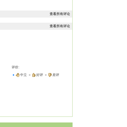
们都准备好了吗？”
查看所有评论
政的第一天，又是朕登基继任合法的名正言顺
的名正言顺的皇朝继任新一代皇帝，只是一
查看所有评论
正行使属于皇帝的实际权力。”说着，停了
权力。”说着，停了停，又说：“从今天起，
、小凳子，你们负责协助朕的日常工作。”
、小盒子、小邓子、小凳子一边向皇上行礼
你们负责朕的生活方面的问题。”
、阿娟一边向皇上行礼一边说道。
评价:
中立
好评
差评
亲自独立主持朝政，又是您登基继任合法的名
继任新一代皇帝身份，还是对于皇朝新一代
刻开始呢？”
宁宫服侍朕的母后。朕不但早已认识你，而且
—朕什么时刻上朝开始最好？”
。凡是进宫的宫女，都是经过皇家与官府严格
赫，而且天资过人，才貌双全。虽然奴婢出
只是宫里一位普普通通的宫女。更何况，虽
为一代伟大的帝王呢！”说着，停了停，又