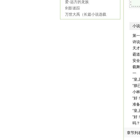
爱-远方的龙族
剑影迷踪
万世大禹（长篇小说选载
小说
第一
诗说
天才
霸道
安全
载舞
一
“皇
“朕
小林
“好
准备
“皇
“好
吗？
“皇
章节列
“好