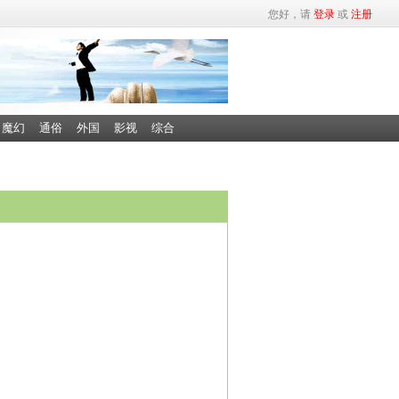
您好，请
登录
或
注册
魔幻
通俗
外国
影视
综合