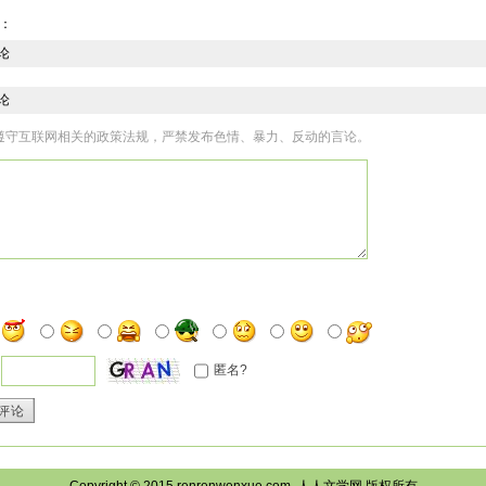
上，奴才已经准备好了！”李卫、杨林、丁护卫、于护卫异口同声道。
：
！”皇上说着，看了看身边全副武装的禁卫军官兵，微笑着问道：“各位禁卫军官兵，你
上，奴才已经准备好了！”那些全副武装的禁卫军官兵回答道。
论
说：“今天，既是朕登基继任合法的名正言顺的皇朝继任新一代皇帝真正正式主持朝
朝新一代皇帝真正正式主持朝政的第一次。因此，对于朕来说，朕昨天登基继任合法
论
誉，只是一种头衔，只是一种身份，而并没有从事属于皇帝的工作与职业，又没有真
遵守互联网相关的政策法规，严禁发布色情、暴力、反动的言论。
又说：“严格说，朕今天才真正从事皇帝的工作与职业。朕今天才真正行使皇帝的实际
子、小钉子、小朱子、小周子、小木子、小树子、小竹子、小盖子、小盒子、小邓子
！奴才遵旨！”小林子、小钉子、小朱子、小周子、小木子、小树子、小竹子、小盖子
说道。
说：“阿桃、阿杏、阿萍、阿慧、阿珠、阿婷、阿丽、欧阳珍珠、阿玲、阿翠、阿娟，
！奴婢遵旨！”阿桃、阿杏、阿萍、阿慧、阿珠、阿婷、阿丽、欧阳珍珠、阿玲、阿翠
说：“小林子，你宣布上朝吧？”
子说：“皇上，今天，既是您登基继任合法的名正言顺的皇朝新一代皇帝之后第一天
顺的皇朝新一代皇帝之后第一次亲自独立主持朝政，这不关事是对于您个人身份皇朝
，都极为重要！”说着，停了停，微笑着问道：“皇上，您今天上朝是不是选一个吉时吉
！”皇上说着，停了停，问道：“欧阳珍珠，虽然你昨天来到朕身边，但是你一直在坤
匿名?
知道你是后宫成千上万的宫女中极为罕见的绝代佳人与天才型的全能人才。你认为—
珍珠笑着回答道：“皇上，您过奖了！过奖了！在后宫，宫女成千上万甚至超过万人
评论
选。凡是进宫的宫女，都是才貌双全的未婚女子。其中，有很多不但身世背景极为显
显赫的官僚世家，但是，在后宫里，身世背景显赫、才貌双全的宫女随处可见。奴婢
上少年登基，但是，皇上是罕见的天才型全能型帝王！皇上雄才大略，将来有可能成
“吉时吉刻即将到来了！”