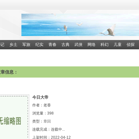
传记
乡土
军旅
纪实
青春
古典
武侠
网络
科幻
儿童
侦探
文章信息：
今日大帝
作者：老香
浏览量：
398
类型：
章回
连载完成：连载中...
上架时间：2022-04-12