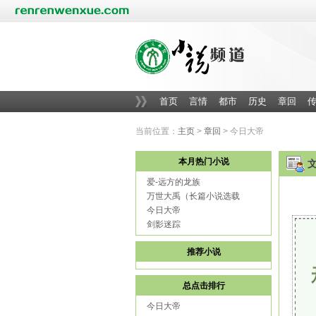
首页
言情
都市
历史
章回
当前位置：
主页
>
章回
> 今日大帝
本月热门小说
爱-远方的龙族
万世大禹（长篇小说选载
今日大帝
剑影迷踪
推荐小说
总点击排行
今日大帝