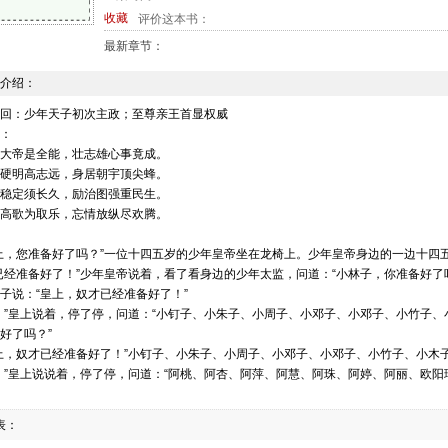
收藏
评价这本书：
最新章节：
介绍：
回：少年天子初次主政；至尊亲王首显权威
：
大帝是全能，壮志雄心事竟成。
硬明高志远，身居朝宇顶尖蜂。
稳定须长久，励治图强重民生。
高歌为取乐，忘情放纵尽欢腾。
上，您准备好了吗？”一位十四五岁的少年皇帝坐在龙椅上。少年皇帝身边的一边十四
已经准备好了！”少年皇帝说着，看了看身边的少年太监，问道：“小林子，你准备好了
子说：“皇上，奴才已经准备好了！”
！”皇上说着，停了停，问道：“小钉子、小朱子、小周子、小邓子、小邓子、小竹子
好了吗？”
上，奴才已经准备好了！”小钉子、小朱子、小周子、小邓子、小邓子、小竹子、小木
！”皇上说说着，停了停，问道：“阿桃、阿杏、阿萍、阿慧、阿珠、阿婷、阿丽、欧
上，奴婢已经准备好了！”阿桃、阿杏、阿萍、阿慧、阿珠、阿婷、阿丽、欧阳珍珠、
表：
！”皇上说说着，停了停，问道：“李卫、杨林、丁护卫、于护卫，你们准备好了吗？”