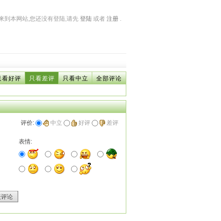
来到本网站,您还没有登陆,请先
登陆
或者
注册
.
只看好评
只看差评
只看中立
全部评论
评价:
中立
好评
差评
表情:
表评论